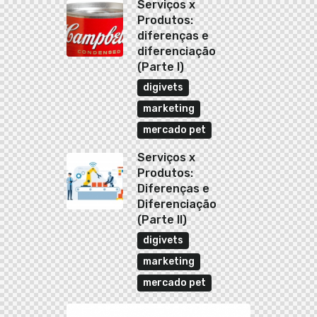
Serviços x
Produtos:
diferenças e
diferenciação
(Parte I)
digivets
marketing
mercado pet
Serviços x
Produtos:
Diferenças e
Diferenciação
(Parte II)
digivets
marketing
mercado pet